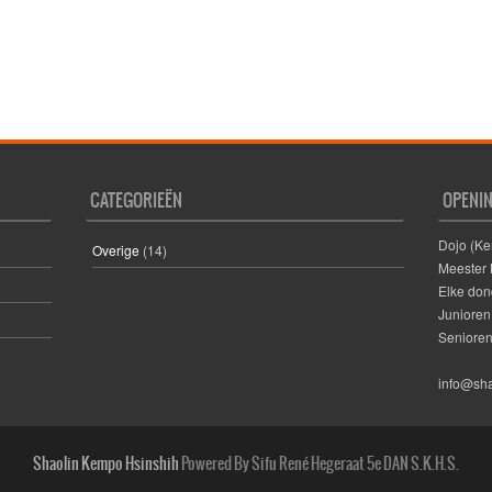
CATEGORIEËN
OPENI
Dojo (Ke
Overige
(14)
Meester
Elke don
Junioren 
Senioren 
info@sha
Shaolin Kempo Hsinshih
Powered By Sifu René Hegeraat 5e DAN S.K.H.S.