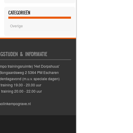
CATEGORIEËN
Overige
NGSTIJDEN & INFORMATIE
mpo trainingsruimte) 'Het Dorpshuus'
 Bongaardsweg 2 5364 PM Escharen
derdagavond (m.u.v. speciale dagen)
training 19.00 - 20.00 uur
training 20.00 - 22.00 uur
olinkempograve.nl