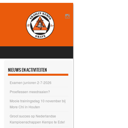
NIEUWS EN ACTIVITEITEN
Examen junioren 2-7-2026
Proeflessen meedraaien?
Mooie trainingsdag 10 november bij
More Chi in Houten
Groot succes op Nederlandse
Kampioenschappen Kempo te Ede!