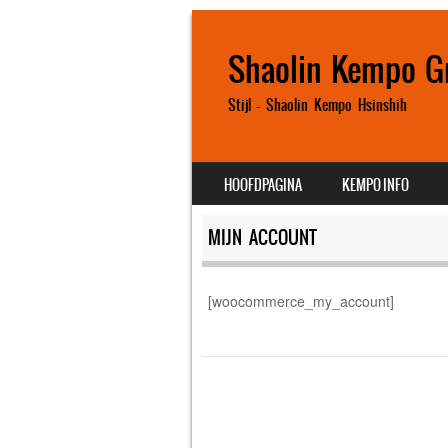
Shaolin Kempo G
Stijl – Shaolin Kempo Hsinshih
SKIP TO CONTENT
HOOFDPAGINA
KEMPO INFO
MENU
MIJN ACCOUNT
[woocommerce_my_account]