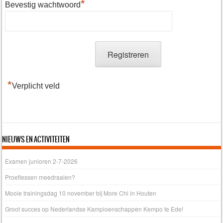
*
Bevestig wachtwoord
*
Verplicht veld
NIEUWS EN ACTIVITEITEN
Examen junioren 2-7-2026
Proeflessen meedraaien?
Mooie trainingsdag 10 november bij More Chi in Houten
Groot succes op Nederlandse Kampioenschappen Kempo te Ede!