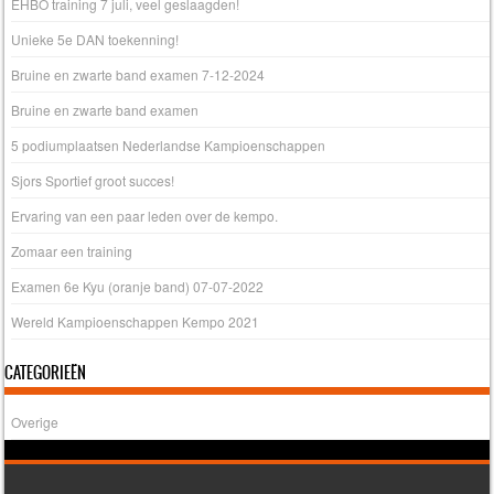
EHBO training 7 juli, veel geslaagden!
Unieke 5e DAN toekenning!
Bruine en zwarte band examen 7-12-2024
Bruine en zwarte band examen
5 podiumplaatsen Nederlandse Kampioenschappen
Sjors Sportief groot succes!
Ervaring van een paar leden over de kempo.
Zomaar een training
Examen 6e Kyu (oranje band) 07-07-2022
Wereld Kampioenschappen Kempo 2021
CATEGORIEËN
Overige