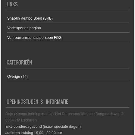
LINKS
Shaolin Kempo Bond (SKB)
Vechtsporten pagina
Vertrouwenscontactpersoon FOG
CATEGORIEËN
Overige
(14)
OPENINGSTIJDEN & INFORMATIE
Dojo (Kempo trainingsruimte) 'Het Dorpshuus' Meester Bongaardsweg 2
5364 PM Escharen
Elke donderdagavond (m.u.v. speciale dagen)
Junioren training 19.00 - 20.00 uur